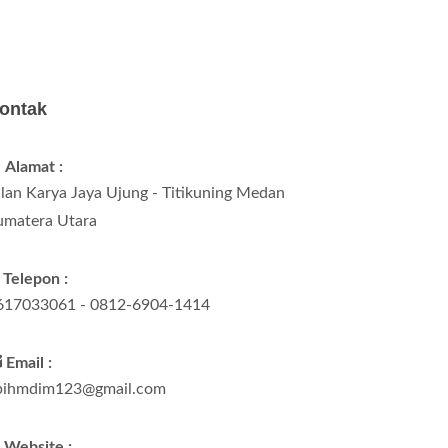
ontak
Alamat :
alan Karya Jaya Ujung - Titikuning Medan
umatera Utara
Telepon :
617033061 - 0812-6904-1414
Email :
pihmdim123@gmail.com
Website :