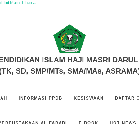
 Ilmi Murni Tahun ...
 SD SMP SMA TAHUN 2026...
 H...
6...
PERINGATI HARI PENDIDIKAN NAS...
Bersama Tahun 2026...
 DIM...
...
 SMP SMA TAHUN 2026...
ENDIDIKAN ISLAM HAJI MASRI DARUL 
(TK, SD, SMP/MTs, SMA/MAs, ASRAMA
LAH
INFORMASI PPDB
KESISWAAN
DAFTAR 
PERPUSTAKAAN AL FARABI
E BOOK
HOT NEWS