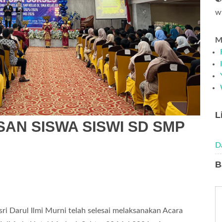
w
Me
L
AN SISWA SISWI SD SMP
D
B
sri Darul Ilmi Murni telah selesai melaksanakan Acara