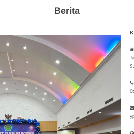
Berita
K
J
S
0
y