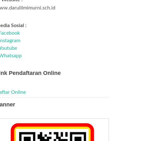
ww.darulilmimurni.sch.id
dia Sosial :
Facebook
Instagram
Youtube
Whatsapp
ink Pendaftaran Online
aftar Online
anner