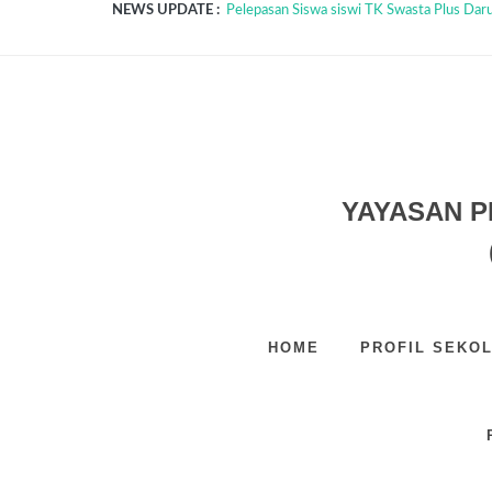
NEWS UPDATE :
Pelepasan Siswa siswi TK Swasta Plus Darul
TASYAKURAN KELULUSAN SISWA SISWI
Pemotongan Hewan Qurban Idul Adha 1447
STUDY TOUR SD SMP & SMA TAHUN 202
PELAKSANAAN UPACARA BENDERA MEM
Pelaksanaan Qiyamul Lail dan Buka Puasa 
Dongeng Ceria Anak...
Kunjungan Edukatif Rahmad Zoo & Park TK
Pelaksanaan Acara Pesona DIM Tahun 2026
PELAKSANAAN PELATIHAN GURU TK SD
YAYASAN P
HOME
PROFIL SEKO