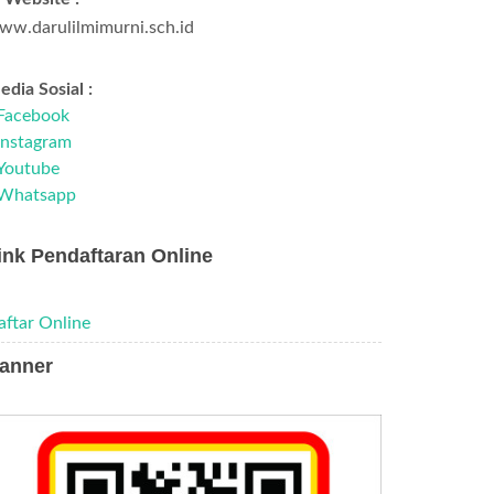
ww.darulilmimurni.sch.id
dia Sosial :
Facebook
Instagram
Youtube
Whatsapp
ink Pendaftaran Online
aftar Online
anner