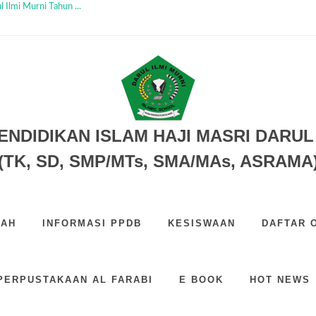
 Ilmi Murni Tahun ...
 SD SMP SMA TAHUN 2026...
 H...
6...
PERINGATI HARI PENDIDIKAN NAS...
Bersama Tahun 2026...
 DIM...
...
 SMP SMA TAHUN 2026...
ENDIDIKAN ISLAM HAJI MASRI DARUL 
(TK, SD, SMP/MTs, SMA/MAs, ASRAMA
LAH
INFORMASI PPDB
KESISWAAN
DAFTAR 
PERPUSTAKAAN AL FARABI
E BOOK
HOT NEWS