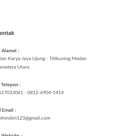
ontak
Alamat :
alan Karya Jaya Ujung - Titikuning Medan
umatera Utara
Telepon :
617033061 - 0812-6904-1414
Email :
pihmdim123@gmail.com
Website :