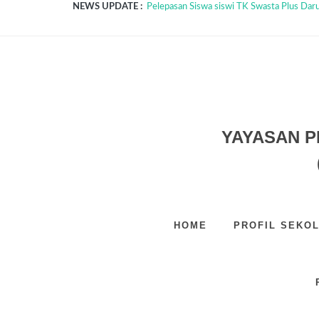
NEWS UPDATE :
Pelepasan Siswa siswi TK Swasta Plus Darul
TASYAKURAN KELULUSAN SISWA SISWI
Pemotongan Hewan Qurban Idul Adha 1447
STUDY TOUR SD SMP & SMA TAHUN 202
PELAKSANAAN UPACARA BENDERA MEM
Pelaksanaan Qiyamul Lail dan Buka Puasa 
Dongeng Ceria Anak...
Kunjungan Edukatif Rahmad Zoo & Park TK
Pelaksanaan Acara Pesona DIM Tahun 2026
PELAKSANAAN PELATIHAN GURU TK SD
YAYASAN P
HOME
PROFIL SEKO