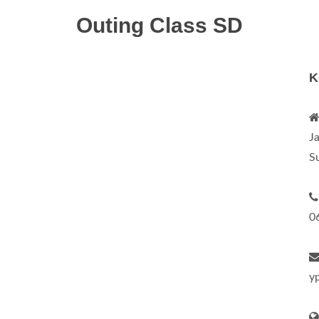
Outing Class SD
K
J
S
0
y