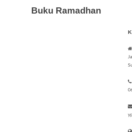
Buku Ramadhan
K
J
S
0
y