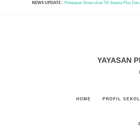
NEWS UPDATE :
Pelepasan Siswa siswi TK Swasta Plus Darul
TASYAKURAN KELULUSAN SISWA SISWI
Pemotongan Hewan Qurban Idul Adha 1447
STUDY TOUR SD SMP & SMA TAHUN 202
PELAKSANAAN UPACARA BENDERA MEM
Pelaksanaan Qiyamul Lail dan Buka Puasa 
Dongeng Ceria Anak...
Kunjungan Edukatif Rahmad Zoo & Park TK
Pelaksanaan Acara Pesona DIM Tahun 2026
PELAKSANAAN PELATIHAN GURU TK SD
YAYASAN P
HOME
PROFIL SEKO