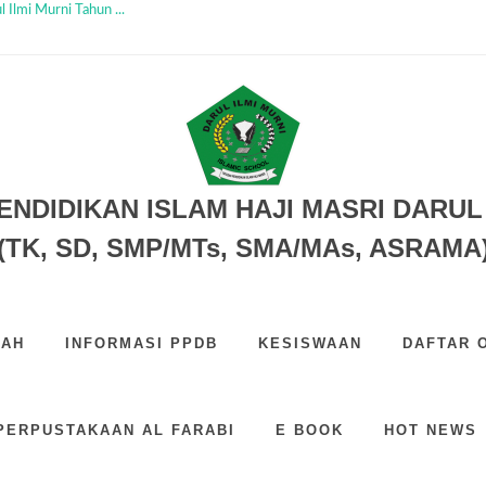
 Ilmi Murni Tahun ...
 SD SMP SMA TAHUN 2026...
 H...
6...
PERINGATI HARI PENDIDIKAN NAS...
Bersama Tahun 2026...
 DIM...
...
 SMP SMA TAHUN 2026...
ENDIDIKAN ISLAM HAJI MASRI DARUL 
(TK, SD, SMP/MTs, SMA/MAs, ASRAMA
LAH
INFORMASI PPDB
KESISWAAN
DAFTAR 
PERPUSTAKAAN AL FARABI
E BOOK
HOT NEWS