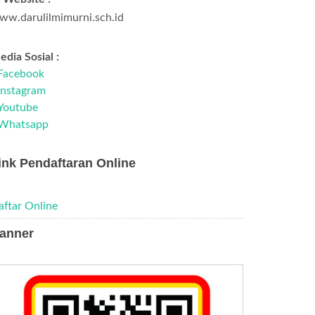
ww.darulilmimurni.sch.id
dia Sosial :
Facebook
Instagram
Youtube
Whatsapp
ink Pendaftaran Online
aftar Online
anner