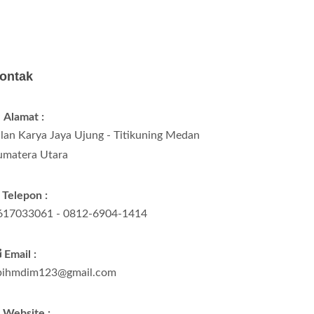
ontak
Alamat :
alan Karya Jaya Ujung - Titikuning Medan
umatera Utara
Telepon :
617033061 - 0812-6904-1414
Email :
pihmdim123@gmail.com
Website :